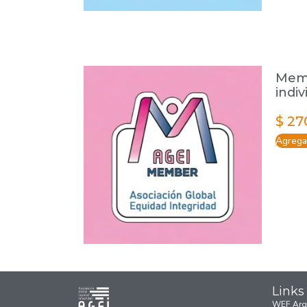
Memb
indi
$
27
Agregar
Links
WEF Arg