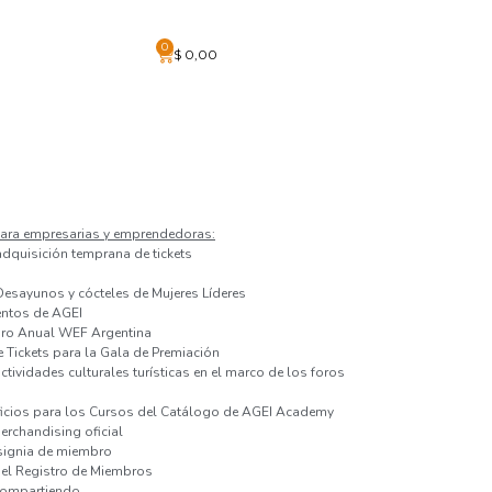
0
$
0,00
ara empresarias y emprendedoras:
adquisición temprana de tickets
Desayunos y cócteles de Mujeres Líderes
entos de AGEI
Foro Anual WEF Argentina
 Tickets para la Gala de Premiación
tividades culturales turísticas en el marco de los foros
ficios para los Cursos del Catálogo de AGEI Academy
rchandising oficial
nsignia de miembro
el Registro de Miembros
compartiendo