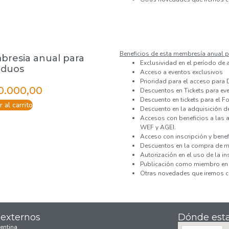
Beneficios de esta membres
ía
anual p
resia anual para
Exclusividad en el período de 
viduos
Acceso a eventos exclusivos
Prioridad para el acceso para 
0.000,00
Descuentos en Tickets para ev
Descuento en tickets para el 
 al carrito
Descuento en la adquisición de
Accesos con beneficios a las ac
WEF y AGEI.
Acceso con inscripción y bene
Descuentos en la compra de me
Autorización en el uso de la i
Publicación como miembro en 
Otras novedades que iremos 
 externos
Dónde est
entina