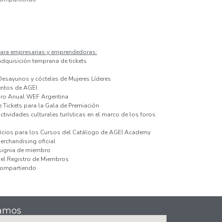
ara empresarias y emprendedoras:
adquisición temprana de tickets
Desayunos y cócteles de Mujeres Líderes
entos de AGEI
Foro Anual WEF Argentina
 Tickets para la Gala de Premiación
tividades culturales turísticas en el marco de los foros
ficios para los Cursos del Catálogo de AGEI Academy
rchandising oficial
nsignia de miembro
el Registro de Miembros
compartiendo
amos