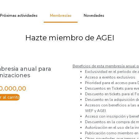
Próximas actividades
Membresías
Novedades
Hazte miembro de AGEI
Beneficios de esta membres
ía
anual p
resia anual para
Exclusividad en el período de 
nizaciones
Acceso a eventos exclusivos
Prioridad para el acceso para 
0.000,00
Descuentos en Tickets para ev
Descuento en tickets para el 
 al carrito
Descuento en la adquisición de
Accesos con beneficios a las ac
WEF y AGEI.
Acceso con inscripción y bene
Descuentos en la compra de me
Autorización en el uso de la i
Publicación como miembro en 
Otras novedades que iremos 